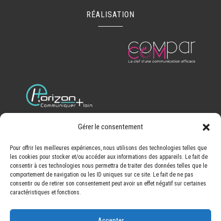
RÉALISATION
Gérer le consentement
Recherches fréquentes
Pour offrir les meilleures expériences, nous utilisons des technologies telles que
les cookies pour stocker et/ou accéder aux informations des appareils. Le fait de
Dépannage serrurerie Cognac
-
Métallerie chaudronnerie
consentir à ces technologies nous permettra de traiter des données telles que le
Cognac
-
Réparation tracteur et matériel viticole Cognac
comportement de navigation ou les ID uniques sur ce site. Le fait de ne pas
consentir ou de retirer son consentement peut avoir un effet négatif sur certaines
-
Métallerie chaudronnerie Angoulême
Réparation
caractéristiques et fonctions.
matériel agricole Angoulême
Dépannage serrurerie
Angoûleme
Métallerie chaudronnerie Barbezieux-Saint-
Accepter