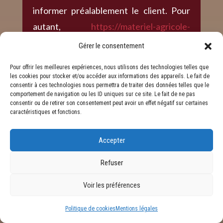
informer préalablement le client. Pour
autant,
https://materiel-agricole-
16.fr/
reste libre du choix de ses sous-
Gérer le consentement
traitants techniques et commerciaux à la
Pour offrir les meilleures expériences, nous utilisons des technologies telles que
condition qu’il présentent les garanties
les cookies pour stocker et/ou accéder aux informations des appareils. Le fait de
consentir à ces technologies nous permettra de traiter des données telles que le
suffisantes au regard des exigences du
comportement de navigation ou les ID uniques sur ce site. Le fait de ne pas
consentir ou de retirer son consentement peut avoir un effet négatif sur certaines
Règlement Général sur la Protection des
caractéristiques et fonctions.
Données (RGPD : n° 2016-679).
Accepter
https://materiel-agricole-
16.fr/
s’engage à prendre toutes les
Refuser
précautions nécessaires afin de
Voir les préférences
préserver la sécurité des Informations
et notamment qu’elles ne soient pas
Politique de cookies
Mentions légales