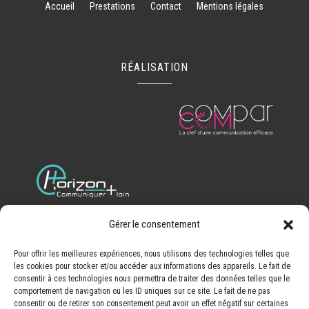
Accueil
Prestations
Contact
Mentions légales
RÉALISATION
Gérer le consentement
Recherches fréquentes
Pour offrir les meilleures expériences, nous utilisons des technologies telles que
les cookies pour stocker et/ou accéder aux informations des appareils. Le fait de
Dépannage serrurerie Cognac
-
Métallerie chaudronnerie
consentir à ces technologies nous permettra de traiter des données telles que le
Cognac
-
Réparation tracteur et matériel viticole Cognac
comportement de navigation ou les ID uniques sur ce site. Le fait de ne pas
consentir ou de retirer son consentement peut avoir un effet négatif sur certaines
-
Métallerie chaudronnerie Angoulême
Réparation